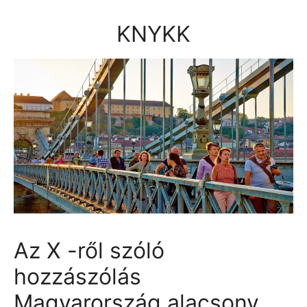
Kilépés
a
KNYKK
tartalomba
Az X -ről szóló
hozzászólás
Magyarország alacsony