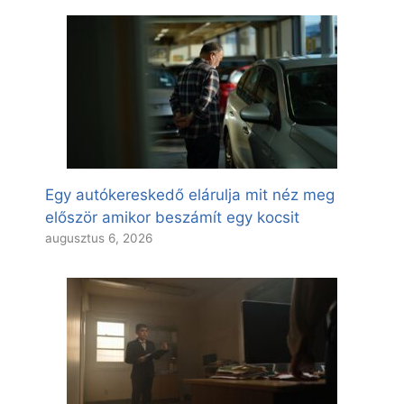
Egy autókereskedő elárulja mit néz meg
először amikor beszámít egy kocsit
augusztus 6, 2026