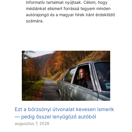
informatív tartalmat nyújtsak. Célom, hogy
médiánkat elismert forrássá tegyem minden
autórajongó és a magyar hírek iránt érdeklődő
számára.
Ezt a börzsönyi útvonalat kevesen ismerik
— pedig ősszel lenyűgöző autóból
augusztus 7, 2026