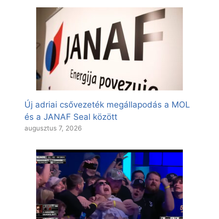
Új adriai csővezeték megállapodás a MOL
és a JANAF Seal között
augusztus 7, 2026