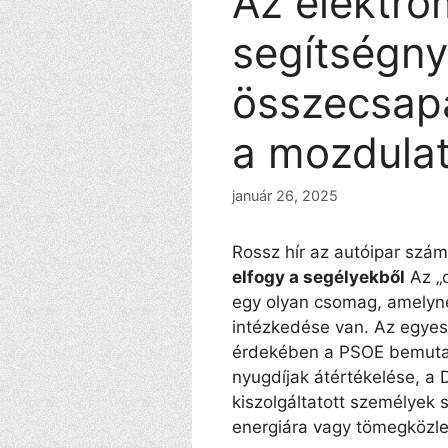
Az elektro
segítségnyú
összecsap
a mozdula
január 26, 2025
Rossz hír az autóipar sz
elfogy a segélyekből
Az „o
egy olyan csomag, amelyne
intézkedése van. Az egyes
érdekében a PSOE bemut
nyugdíjak átértékelése, a 
kiszolgáltatott személyek 
energiára vagy tömegközl