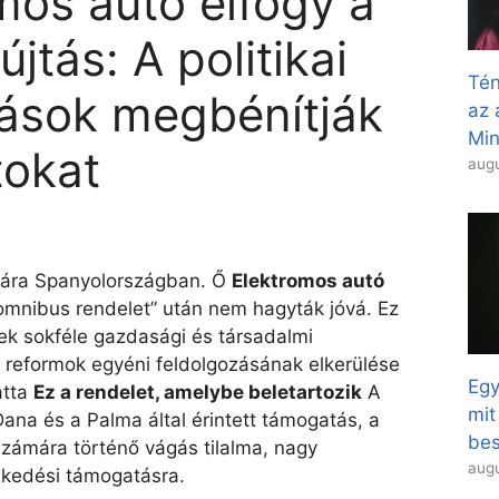
mos autó elfogy a
jtás: A politikai
Tén
ások megbénítják
az 
Min
tokat
augu
ámára Spanyolországban. Ő
Elektromos autó
mnibus rendelet” után nem hagyták jóvá. Ez
k sokféle gazdasági és társadalmi
 reformok egyéni feldolgozásának elkerülése
Egy
atta
Ez a rendelet, amelybe beletartozik
A
mit
Dana és a Palma által érintett támogatás, a
bes
számára történő vágás tilalma, nagy
augu
ekedési támogatásra.