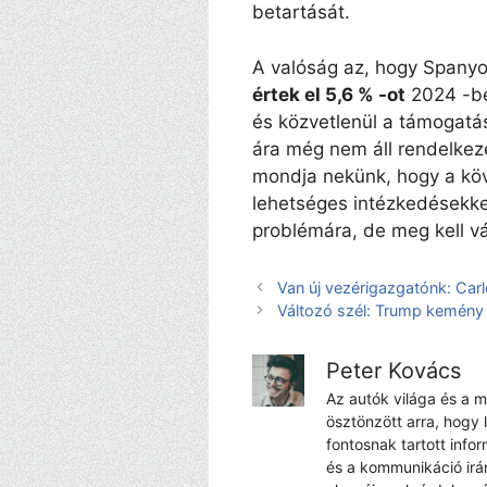
betartását.
A valóság az, hogy Spany
értek el 5,6 % -ot
2024 -ben
és közvetlenül a támogatás
ára még nem áll rendelkezé
mondja nekünk, hogy a köv
lehetséges intézkedésekke
problémára, de meg kell v
Van új vezérigazgatónk: Car
Változó szél: Trump kemény 
Peter Kovács
Az autók világa és a 
ösztönzött arra, hogy 
fontosnak tartott info
és a kommunikáció irá