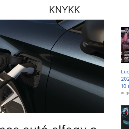
KNYKK
Luc
20
10 
augu