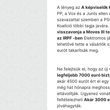
A lényeg az
A képviselők
PP, a Vox és a Junts ellen
szavazattal szemben a PS
Koalíció többi tagja javára
visszavonja a Moves III te
az IRPF -ben
Elektromos j
lehetővé tette a vásárlók
eurót takarítsák meg.
Ne felejtsük el, hogy az ú
legfeljebb 7000 euró bizt
akár 4500 eurót ért el egy
még hat hónapra meghossz
eltávolítják. Ugyanez vona
feltételezheti
Akár 3000 e
jóváhagyták.