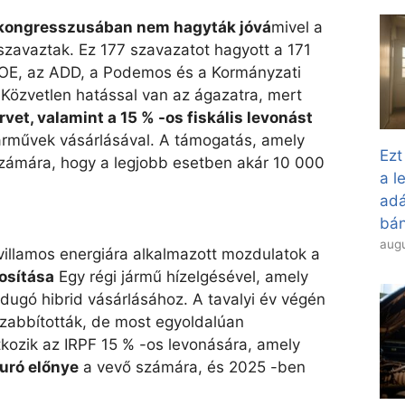
 kongresszusában nem hagyták jóvá
mivel a
 szavaztak. Ez 177 szavazatot hagyott a 171
OE, az ADD, a Podemos és a Kormányzati
. Közvetlen hatással van az ágazatra, mert
rvet, valamint a 15 % -os fiskális levonást
árművek vásárlásával. A támogatás, amely
Ezt
 számára, hogy a legjobb esetben akár 10 000
a l
adá
bán
augu
j villamos energiára alkalmazott mozdulatok a
osítása
Egy régi jármű hízelgésével, amely
 dugó hibrid vásárlásához. A tavalyi év végén
abbították, de most egyoldalúan
tkozik az IRPF 15 % -os levonására, amely
uró előnye
a vevő számára, és 2025 -ben