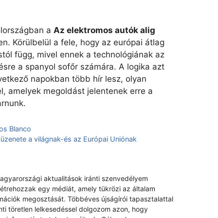
olországban a
Az elektromos autók alig
. Körülbelül a fele, hogy az európai átlag
tól függ, mivel ennek a technológiának az
sre a spanyol sofőr számára. A logika azt
etkező napokban több hír lesz, olyan
l, amelyek megoldást jelentenek erre a
árnunk.
los Blanco
üzenete a világnak-és az Európai Uniónak
magyarországi aktualitások iránti szenvedélyem
létrehozzak egy médiát, amely tükrözi az általam
rmációk megosztását. Többéves újságírói tapasztalattal
nti töretlen lelkesedéssel dolgozom azon, hogy