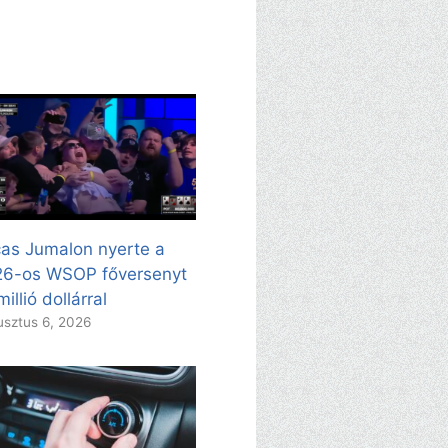
as Jumalon nyerte a
26-os WSOP főversenyt
millió dollárral
sztus 6, 2026