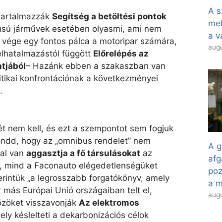
A s
 tartalmazzák
Segítség a betöltési pontok
mel
pusú járművek esetében olyasmi, ami nem
a v
 vége egy fontos pálca a motoripar számára,
augu
elhatalmazástól függött
Előrelépés az
tjából
– Hazánk ebben a szakaszban van
itikai konfrontációnak a következményei
.
ét nem kell, és ezt a szempontot sem fogjuk
ondd, hogy az „omnibus rendelet” nem
A g
sal van
aggasztja a fő társulásokat
az
afg
, mind a Faconauto elégedetlenségüket
poz
zerintük „a legrosszabb forgatókönyv, amely
a 
 más Európai Unió országaiban telt el,
augu
özöket visszavonják
Az elektromos
ely késlelteti a dekarbonizációs célok