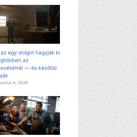
 az egy dolgot hagyják ki
egtöbben az
svételnél — és később
ják
sztus 6, 2026