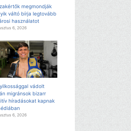
zakértők megmondják
yik váltó bírja legtovább
árosi használatot
sztus 6, 2026
yilkossággal vádolt
án migránsok bizarr
itív híradásokat kapnak
médiában
sztus 6, 2026