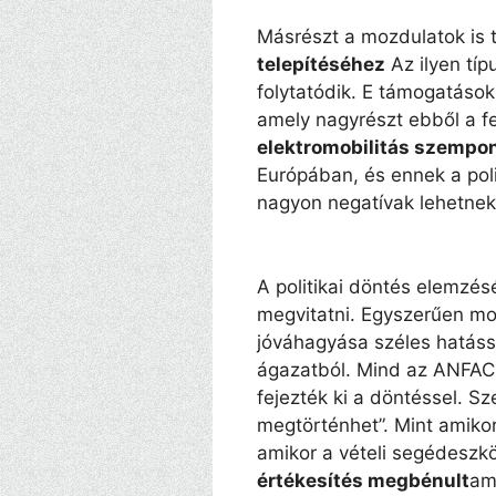
Másrészt a mozdulatok is
telepítéséhez
Az ilyen tí
folytatódik. E támogatások
amely nagyrészt ebből a f
elektromobilitás szempon
Európában, és ennek a pol
nagyon negatívak lehetnek
A politikai döntés elemzés
megvitatni. Egyszerűen m
jóváhagyása széles hatás
ágazatból. Mind az ANFAC
fejezték ki a döntéssel. S
megtörténhet”. Mint amikor
amikor a vételi segédeszk
értékesítés megbénult
am