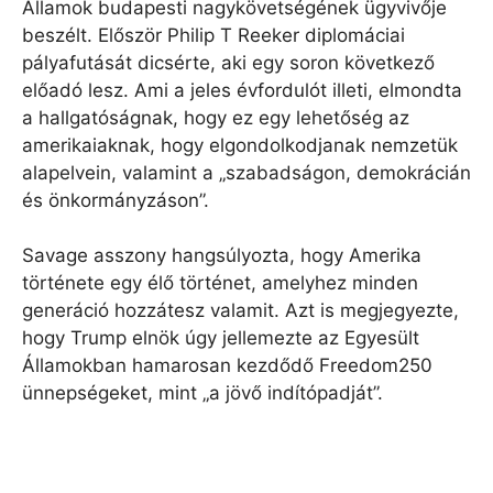
Államok budapesti nagykövetségének ügyvivője
beszélt. Először Philip T Reeker diplomáciai
pályafutását dicsérte, aki egy soron következő
előadó lesz. Ami a jeles évfordulót illeti, elmondta
a hallgatóságnak, hogy ez egy lehetőség az
amerikaiaknak, hogy elgondolkodjanak nemzetük
alapelvein, valamint a „szabadságon, demokrácián
és önkormányzáson”.
Savage asszony hangsúlyozta, hogy Amerika
története egy élő történet, amelyhez minden
generáció hozzátesz valamit. Azt is megjegyezte,
hogy Trump elnök úgy jellemezte az Egyesült
Államokban hamarosan kezdődő Freedom250
ünnepségeket, mint „a jövő indítópadját”.