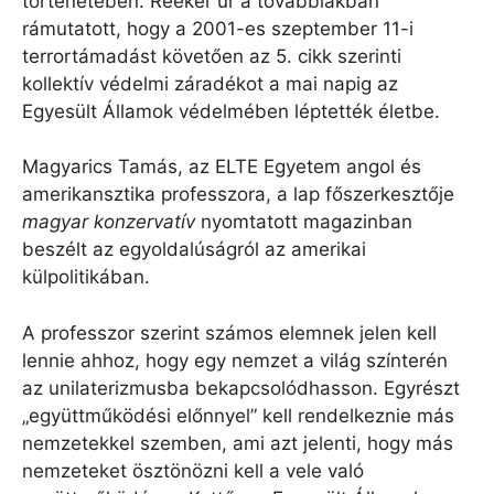
történetében. Reeker úr a továbbiakban
rámutatott, hogy a 2001-es szeptember 11-i
terrortámadást követően az 5. cikk szerinti
kollektív védelmi záradékot a mai napig az
Egyesült Államok védelmében léptették életbe.
Magyarics Tamás, az ELTE Egyetem angol és
amerikansztika professzora, a lap főszerkesztője
magyar konzervatív
nyomtatott magazinban
beszélt az egyoldalúságról az amerikai
külpolitikában.
A professzor szerint számos elemnek jelen kell
lennie ahhoz, hogy egy nemzet a világ színterén
az unilaterizmusba bekapcsolódhasson. Egyrészt
„együttműködési előnnyel” kell rendelkeznie más
nemzetekkel szemben, ami azt jelenti, hogy más
nemzeteket ösztönözni kell a vele való