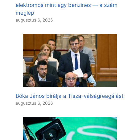
elektromos mint egy benzines — a szám
meglep
augusztus 6, 2026
Bóka János bírálja a Tisza-válságreagálást
augusztus 6, 2026