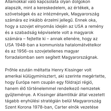
Államokkal való kapcsolata olyan dolgokon
alapszik, mint a kereskedelem, az értékek, a
szövetségek és az intézmények, Magyarország
számára ez inkább érzelmi jellegű. Ennek oka,
hogy a szovjet elnyomás idején az USA a remény
és a szabadság képviselete volt a magyarok
számára – fejtette ki – annak ellenére, hogy az
USA 1948-ban a kommunista hatalomátvételkor
és az 1956-os szovjetellenes magyar
forradalomban sem segített Magyarországnak.
Prőhle ezután méltatta Henry Kissinger volt
amerikai külügyminisztert, aki szerinte megértette,
hogy Európa nem csupán egy földrajzi régió,
hanem élő történelemmel rendelkező nemzetek
gyűjteménye. A Kissinger államtitkár által vezetett
tágabb enyhülési stratégián belül Magyarország
Szent Korona 1978-ban, Carter elnök vezetése