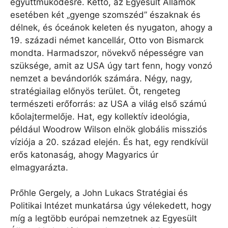
együttműködésre. Kettő, az Egyesült Államok
esetében két „gyenge szomszéd” északnak és
délnek, és óceánok keleten és nyugaton, ahogy a
19. századi német kancellár, Otto von Bismarck
mondta. Harmadszor, növekvő népességre van
szüksége, amit az USA úgy tart fenn, hogy vonzó
nemzet a bevándorlók számára. Négy, nagy,
stratégiailag előnyös terület. Öt, rengeteg
természeti erőforrás: az USA a világ első számú
kőolajtermelője. Hat, egy kollektív ideológia,
például Woodrow Wilson elnök globális missziós
víziója a 20. század elején. És hat, egy rendkívül
erős katonaság, ahogy Magyarics úr
elmagyarázta.
Prőhle Gergely, a John Lukacs Stratégiai és
Politikai Intézet munkatársa úgy vélekedett, hogy
míg a legtöbb európai nemzetnek az Egyesült