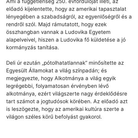
Ami a függetlenség 250. évfordulóját illeti, az
előadó kijelentette, hogy az amerikai tapasztalat
lényegében a szabadságról, az egyenlőségről és a
rendről szól. Majd rámutatott, hogy ezek
összhangban vannak a Ludovika Egyetem
alapelveivel, hiszen a Ludovika fő küldetése a jó
kormányzás tanítása.
Deli úr ezután „pótolhatatlannak” minősítette az
Egyesült Államokat a világ színpadán; és
megjegyezte, hogy Alkotmánya a világ egyik
legrégebbi, folyamatosan érvényben lévő
alkotmánya, ezért világszerte nagy érdeklődésre
tart számot a jogtudósok körében. Az előadó azt
is leszögezte, hogy az amerikai kultúra szerte a
világon széles körű befolyást gyakorol.