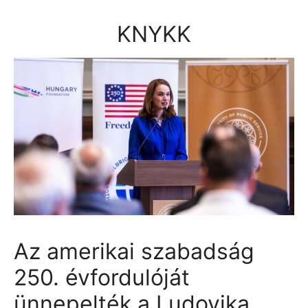
Kilépés
a
KNYKK
tartalomba
Az amerikai szabadság
250. évfordulóját
ünnepelték a Ludovika