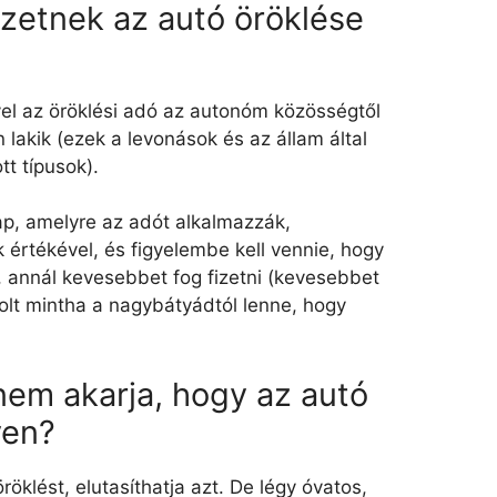
izetnek az autó öröklése
vel az öröklési adó az autonóm közösségtől
 lakik (ezek a levonások és az állam által
tt típusok).
p, amelyre az adót alkalmazzák,
 értékével, és figyelembe kell vennie, hogy
 annál kevesebbet fog fizetni (kevesebbet
volt mintha a nagybátyádtól lenne, hogy
 nem akarja, hogy az autó
yen?
öklést, elutasíthatja azt. De légy óvatos,