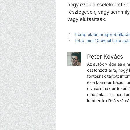
hogy ezek a cselekedetek 
részlegesek, vagy semmil
vagy elutasítsák.
Trump ukrán megpróbáltatá
Több mint 10 évnél tartó au
Peter Kovács
Az autók világa és a 
ösztönzött arra, hogy 
fontosnak tartott info
és a kommunikáció irá
olvasóimnak érdekes é
médiánkat elismert fo
iránt érdeklődő számá