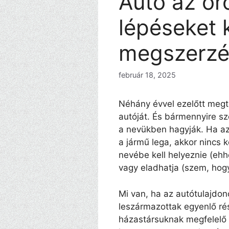
Autó az ör
lépéseket k
megszerzé
február 18, 2025
Néhány évvel ezelőtt megta
autóját. És bármennyire s
a nevükben hagyják. Ha az
a jármű lega, akkor nincs 
nevébe kell helyeznie (ehh
vagy eladhatja (szem, hogy
Mi van, ha az autótulajdo
leszármazottak egyenlő ré
házastársuknak megfelelő t