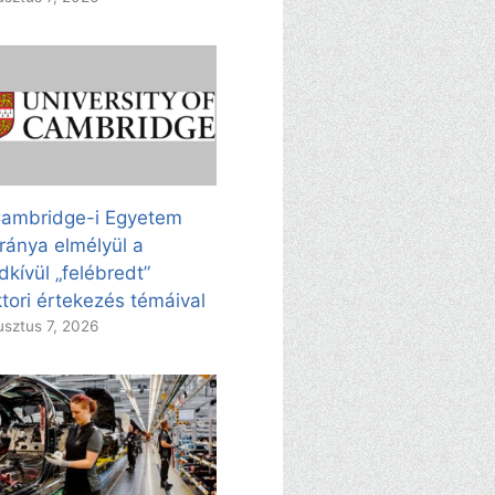
ambridge-i Egyetem
ránya elmélyül a
dkívül „felébredt”
tori értekezés témáival
sztus 7, 2026