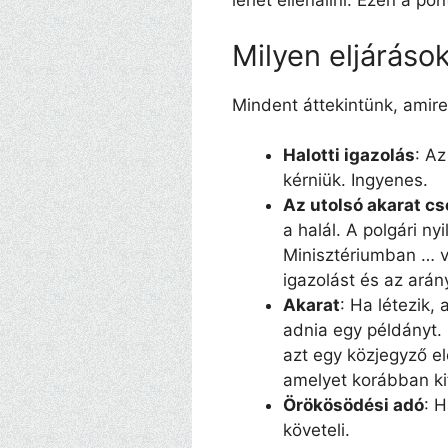
lehet ellenállni. Ezen a po
Milyen eljárások
Mindent áttekintünk, amire
Halotti igazolás
: Az
kérniük. Ingyenes.
Az utolsó akarat c
a halál. A polgári n
Minisztériumban … va
igazolást és az arány
Akarat
: Ha létezik,
adnia egy példányt.
azt egy közjegyző elő
amelyet korábban kif
Örökösödési adó
: H
követeli.