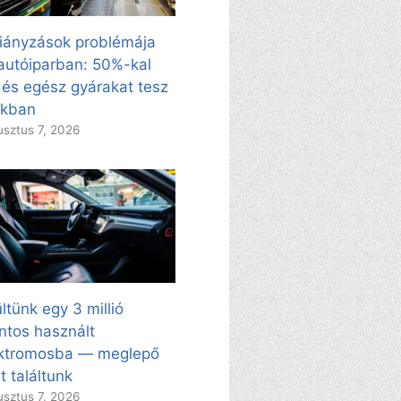
iányzások problémája
autóiparban: 50%-kal
 és egész gyárakat tesz
kkban
sztus 7, 2026
ltünk egy 3 millió
intos használt
ektromosba — meglepő
t találtunk
sztus 7, 2026