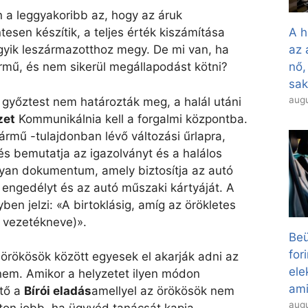
 a leggyakoribb az, hogy az áruk
sen készítik, a teljes érték kiszámítása
A h
egyik leszármazotthoz megy. De mi van, ha
az 
rmű, és nem sikerül megállapodást kötni?
nő,
sa
augu
 győztest nem határozták meg, a halál utáni
zet
Kommunikálnia kell a forgalmi központba.
rmű -tulajdonban lévő változási űrlapra,
 és bemutatja az igazolványt és a halálos
lyan dokumentum, amely biztosítja az autó
i engedélyt és az autó műszaki kártyáját. A
ben jelzi: «A birtoklásig, amíg az örökletes
s vezetékneve)».
Beü
for
z örökösök között egyesek el akarják adni az
el
nem. Amikor a helyzetet ilyen módon
ami
ető a
Bírói eladás
amellyel az örökösök nem
augu