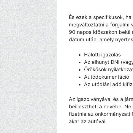
És ezek a specifikusok, h
megváltoztatni a forgalmi 
90 napos időszakon belül
dátum után, amely nyertesk
Halotti igazolás
Az elhunyt DNI (vagy
Örökösök nyilatkozat
Autódokumentáció
Az utódlási adó kifi
Az igazolványával és a já
beillesztheti a nevébe. Ne
fizetnie az önkormányzati
akar az autóval.