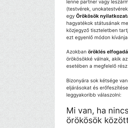
lenne partner vagy leszárm
(testvérek, unokatestvérek
egy
Örökösök nyilatkozat
hagyatékok státusának me
közjegyző tiszteletben tar
ezt egyenlő módon kívánja
Azokban
öröklés elfogad
örökösökké válnak, akik az
esetében a megfelelő rész 
Bizonyára sok kétsége van
eljárásokat és erőfeszítés
leggyakoribb válaszolni:
Mi van, ha ninc
örökösök közöt