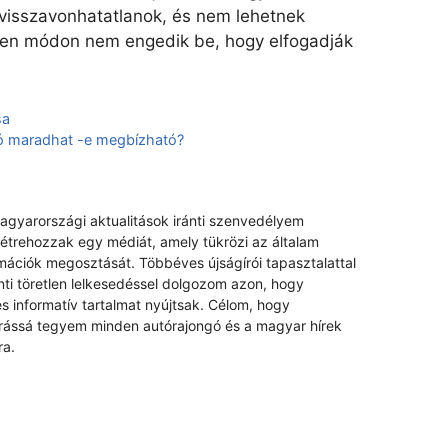
visszavonhatatlanok, és nem lehetnek
yen módon nem engedik be, hogy elfogadják
sa
tó maradhat -e megbízható?
magyarországi aktualitások iránti szenvedélyem
létrehozzak egy médiát, amely tükrözi az általam
rmációk megosztását. Többéves újságírói tapasztalattal
nti töretlen lelkesedéssel dolgozom azon, hogy
s informatív tartalmat nyújtsak. Célom, hogy
rrássá tegyem minden autórajongó és a magyar hírek
ra.