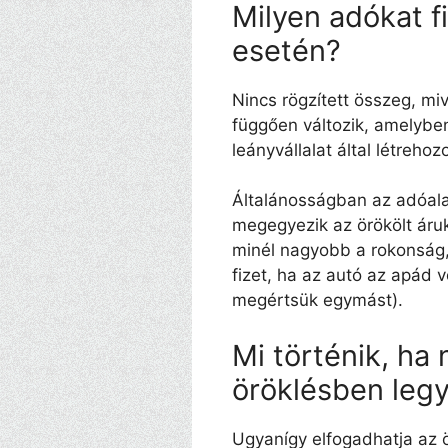
Milyen adókat f
esetén?
Nincs rögzített összeg, mi
függően változik, amelyben
leányvállalat által létrehozo
Általánosságban az adóala
megegyezik az örökölt áruk
minél nagyobb a rokonság,
fizet, ha az autó az apád 
megértsük egymást).
Mi történik, ha
öröklésben leg
Ugyanígy elfogadhatja az ör