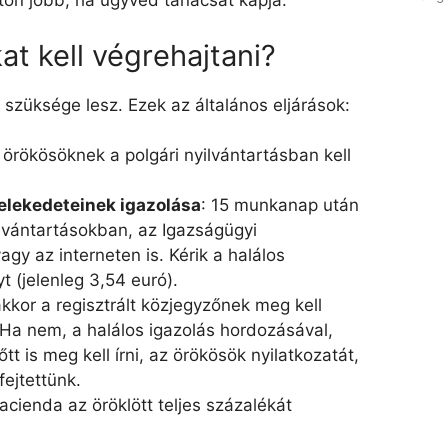
nton jobb, ha ügyvéd tanácsát kapja.
at kell végrehajtani?
 szüksége lesz. Ezek az általános eljárások:
 örökösöknek a polgári nyilvántartásban kell
selekedeteinek igazolása
: 15 munkanap után
yilvántartásokban, az Igazságügyi
gy az interneten is. Kérik a halálos
t (jelenleg 3,54 euró).
 akkor a regisztrált közjegyzőnek meg kell
 Ha nem, a halálos igazolás hordozásával,
tt is meg kell írni, az örökösök nyilatkozatát,
ejtettünk.
acienda az öröklött teljes százalékát