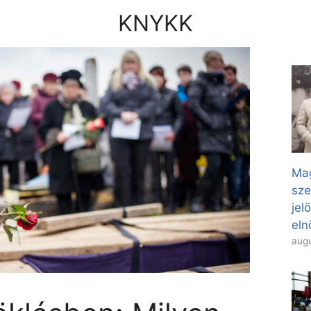
KNYKK
Mag
sze
jel
eln
augu