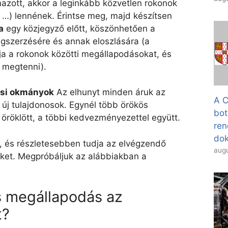
azott, akkor a leginkább közvetlen rokonok
 …) lennének. Érintse meg, majd készítsen
a
egy közjegyző előtt, köszönhetően a
gszerzésére és annak eloszlására (a
tja a rokonok közötti megállapodásokat, és
 megtenni).
ási okmányok
Az elhunyt minden áruk az
A C
 új tulajdonosok. Egynél több örökös
bot
öröklött, a többi kedvezményezettel együtt.
ren
dok
, és részletesebben tudja az elvégzendő
augu
eket. Megpróbáljuk az alábbiakban a
s megállapodás az
t?