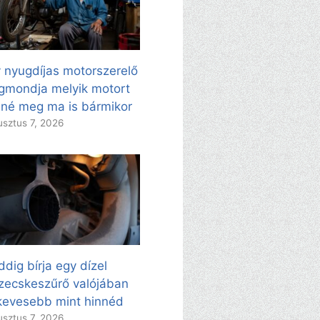
 nyugdíjas motorszerelő
mondja melyik motort
né meg ma is bármikor
sztus 7, 2026
dig bírja egy dízel
zecskeszűrő valójában
evesebb mint hinnéd
sztus 7, 2026