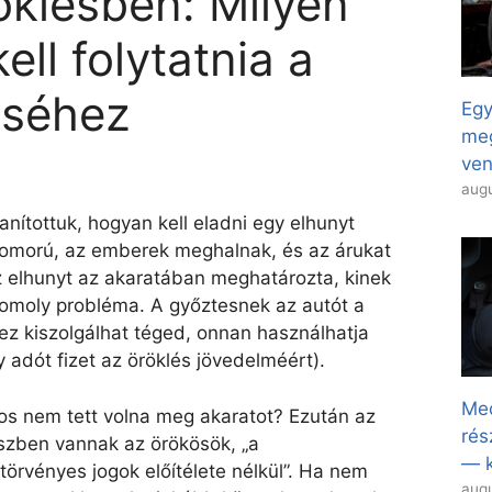
öklésben: Milyen
ell folytatnia a
séhez
Egy
meg
ven
augu
nítottuk, hogyan kell eladni egy elhunyt
zomorú, az emberek meghalnak, és az árukat
 elhunyt az akaratában meghatározta, kinek
komoly probléma. A győztesnek az autót a
ez kiszolgálhat téged, onnan használhatja
 adót fizet az öröklés jövedelméért).
Med
nos nem tett volna meg akaratot? Ezután az
rés
szben vannak az örökösök, „a
— k
örvényes jogok előítélete nélkül”. Ha nem
augu