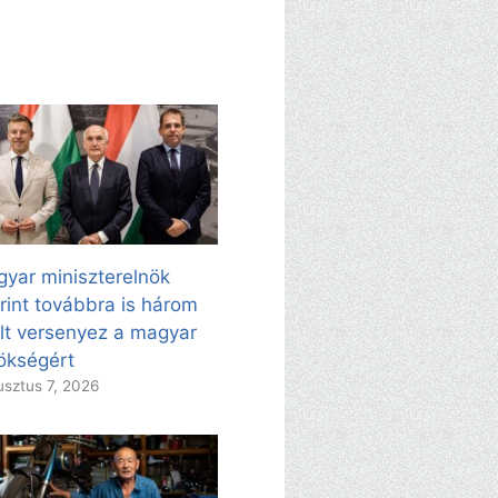
yar miniszterelnök
rint továbbra is három
ölt versenyez a magyar
ökségért
sztus 7, 2026