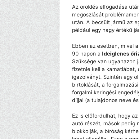
Az öröklés elfogadása után
megoszlását problémamente
után. A becsült jármű az 
például egy nagy értékű já
Ebben az esetben, mivel a
90 napon a
Ideiglenes őri
Szüksége van ugyanazon já
fizetnie kell a kamatlábat,
igazolványt. Szintén egy o
birtoklását, a forgalmazás
forgalmi keringési engedély
díjjal (a tulajdonos neve é
Ez is előfordulhat, hogy a
autó részét, mások pedig 
blokkolják, a bíróság kérh