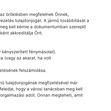
a az öröklésben megfelelnek Önnek,
vezetés tulajdonjogát. A jármű továbbítását a
 meg kell kérnie a dokumentumban szereplő
ént akkreditálja Önt.
 kényszerített fénymásolat).
a (vagy az akarat, ha volt
zetésének felszámolása.
rmű tulajdonjogának megfizetésével már
 feledje, hogy a városi tanácsban meg kell
 forgalmazási adót. Onnan megteheti, amit