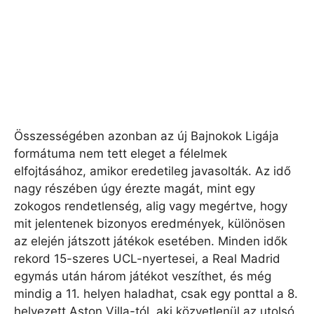
Összességében azonban az új Bajnokok Ligája
formátuma nem tett eleget a félelmek
elfojtásához, amikor eredetileg javasolták. Az idő
nagy részében úgy érezte magát, mint egy
zokogos rendetlenség, alig vagy megértve, hogy
mit jelentenek bizonyos eredmények, különösen
az elején játszott játékok esetében. Minden idők
rekord 15-szeres UCL-nyertesei, a Real Madrid
egymás után három játékot veszíthet, és még
mindig a 11. helyen haladhat, csak egy ponttal a 8.
helyezett Aston Villa-tól, aki közvetlenül az utolsó