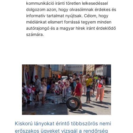
kommunikáció iránti töretlen lelkesedéssel
dolgozom azon, hogy olvasóimnak érdekes és
informatív tartalmat nyújtsak. Célom, hogy
médiánkat elismert forrássá tegyem minden
autórajongó és a magyar hírek iránt érdeklődő
számára.
Kiskorú lányokat érintő többszörös nemi
erőszakos ügyeket vizsgál a rendőrség