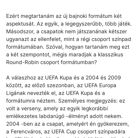
Ezért megtartanám az új bajnoki formátum két
aspektusát. Az egyik, a legegyszerűbb, több játék.
Másodszor, a csapatok nem játszanának kétszer
ugyanazt az ellenfelet, mint a régi csoport színpad
formátumában. Szóval, hogyan tartanám meg ezt
a két szempontot, mégis maradjak a klasszikus
Round-Robin csoport formátumban?
A válaszhoz az UEFA Kupa és a 2004 és 2009
között, az előző szezonban, az UEFA Europa
Ligának nevezték el, az UEFA Kupa és a
formátumra néztem. Személyes megjegyzés: ez
volt a verseny, amely az egyik legkorábbi
emlékezetes labdarúgó -élményt adott nekem.
2004 -ben az a csapat, amelyért én gyökerezem,
a Ferencváros, az UEFA Cup csoport színpadára