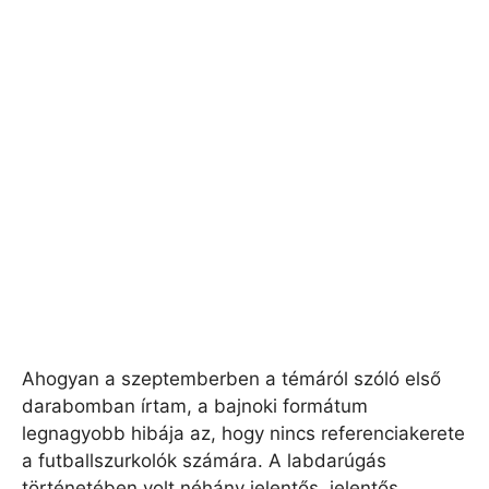
Ahogyan a szeptemberben a témáról szóló első
darabomban írtam, a bajnoki formátum
legnagyobb hibája az, hogy nincs referenciakerete
a futballszurkolók számára. A labdarúgás
történetében volt néhány jelentős, jelentős