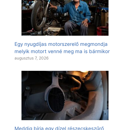
Egy nyugdíjas motorszerelő megmondja
melyik motort venné meg ma is bármikor
augusztus 7, 2026
Meddig bírja egy dízel részecskeszűrő