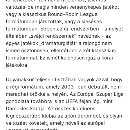
változás-de mégis minden versenyképes játékot
vagy a klasszikus Round-Robin League
formátumban játszották, vagy a kieséses
formátumban. Ebben az új rendszerben – amelyet
általában „svájci rendszernek” neveznek – az
egyes játékok „dramaturgiáját” a rajongó nem
ismeri ösztönösen, ellentétben a két klasszikus
formátummal. Ez ismét különösen igaz a korai
játékokra.
Ugyanakkor teljesen tisztában vagyok azzal, hogy
a régi formátum, amely 2003 -ban debütált, nem
maradhat örökké a helyén. Az Európai Szuper Liga
gondolata továbbra is az UEFA fején lóg, mint
Damokles kardja. Az összes kontinens
legnépszerűbb klubja az ajtón dörömböl, és olyan
változást követelt, amely növeli az európai