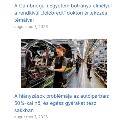
A Cambridge-i Egyetem botránya elmélyül
a rendkívül „felébredt” doktori értekezés
témáival
augusztus 7, 2026
A hiányzások problémája az autóiparban:
50%-kal nő, és egész gyárakat tesz
sakkban
augusztus 7, 2026