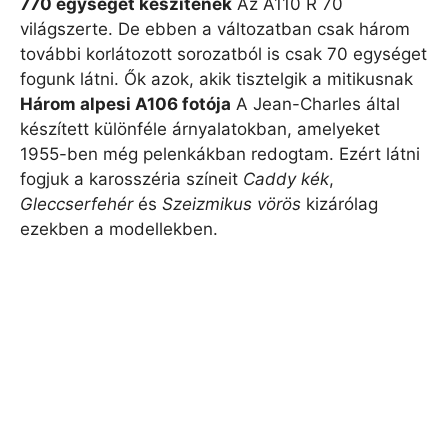
770 egységet készítenek
Az A110 R 70
világszerte. De ebben a változatban csak három
további korlátozott sorozatból is csak 70 egységet
fogunk látni. Ők azok, akik tisztelgik a mitikusnak
Három alpesi A106 fotója
A Jean-Charles által
készített különféle árnyalatokban, amelyeket
1955-ben még pelenkákban redogtam. Ezért látni
fogjuk a karosszéria színeit
Caddy kék
,
Gleccserfehér
és
Szeizmikus vörös
kizárólag
ezekben a modellekben.