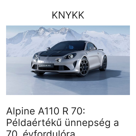
Kilépés
a
KNYKK
tartalomba
Alpine A110 R 70:
Példaértékű ünnepség a
70. évfordulóra