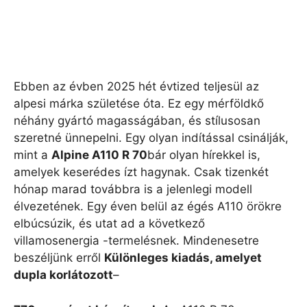
Ebben az évben 2025 hét évtized teljesül az
alpesi márka születése óta. Ez egy mérföldkő
néhány gyártó magasságában, és stílusosan
szeretné ünnepelni. Egy olyan indítással csinálják,
mint a
Alpine A110 R 70
bár olyan hírekkel is,
amelyek keserédes ízt hagynak. Csak tizenkét
hónap marad továbbra is a jelenlegi modell
élvezetének. Egy éven belül az égés A110 örökre
elbúcsúzik, és utat ad a következő
villamosenergia -termelésnek. Mindenesetre
beszéljünk erről
Különleges kiadás, amelyet
dupla korlátozott
–