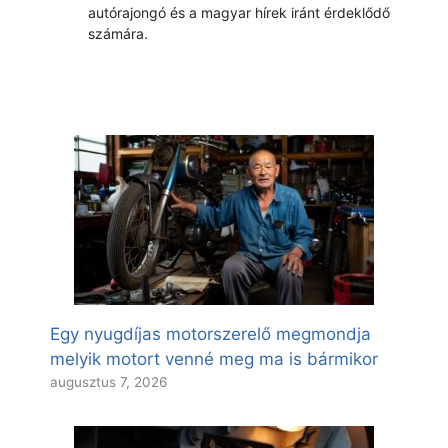
autórajongó és a magyar hírek iránt érdeklődő
számára.
Egy nyugdíjas motorszerelő megmondja
melyik motort venné meg ma is bármikor
augusztus 7, 2026