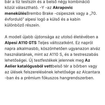
bár a tíz testszín és a belső négy kombináció
közül választható. -Y -az
Akrapovic
menekülés
Brembo Brake -csipeszek vagy a „70.
évforduló” alpesi logó a külső és a kabin
különböző részein.
A modell újabb újdonsága az utolsó életévében a
Alpesi A110 GTS
Teljes változatként. Ez napról
napra alkalmasbb, köszönhetően ugyanazon alváz
használatának, mint az A110 S, és a testreszabás
lehetőségei. Új testfestékek jelennek meg
Az
Aelier katalógusból vett
belső tér a bőrben vagy
az ülések felszerelésének lehetősége az Alcantara
-ban és a prémium fókuszos hangrendszerben.