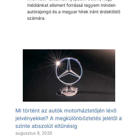
médiánkat elismert forrássá tegyem minden
autórajongó és a magyar hírek iránt érdeklődő
számára.
Mi történt az autók motorháztetőjén lévő
jelvényekkel? A megkülönböztetés jelétől a
szinte abszolút eltűnésig
augusztus 9, 2026