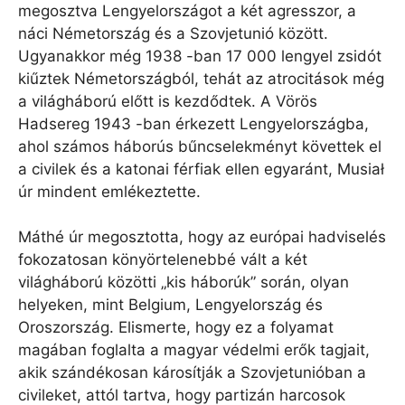
megosztva Lengyelországot a két agresszor, a
náci Németország és a Szovjetunió között.
Ugyanakkor még 1938 -ban 17 000 lengyel zsidót
kiűztek Németországból, tehát az atrocitások még
a világháború előtt is kezdődtek. A Vörös
Hadsereg 1943 -ban érkezett Lengyelországba,
ahol számos háborús bűncselekményt követtek el
a civilek és a katonai férfiak ellen egyaránt, Musiał
úr mindent emlékeztette.
Máthé úr megosztotta, hogy az európai hadviselés
fokozatosan könyörtelenebbé vált a két
világháború közötti „kis háborúk” során, olyan
helyeken, mint Belgium, Lengyelország és
Oroszország. Elismerte, hogy ez a folyamat
magában foglalta a magyar védelmi erők tagjait,
akik szándékosan károsítják a Szovjetunióban a
civileket, attól tartva, hogy partizán harcosok