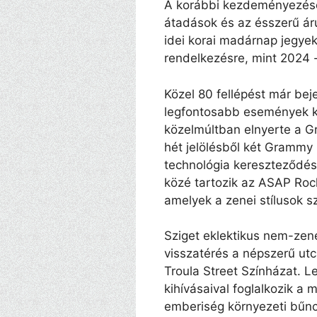
A korábbi kezdeményezés
átadások és az ésszerű árú
idei korai madárnap jegye
rendelkezésre, mint 2024 
Közel 80 fellépést már beje
legfontosabb események kö
közelmúltban elnyerte a G
hét jelölésből két Grammy 
technológia kereszteződés
közé tartozik az ASAP Ro
amelyek a zenei stílusok sz
Sziget eklektikus nem-zene
visszatérés a népszerű utc
Troula Street Színházat. L
kihívásaival foglalkozik a
emberiség környezeti bűnc