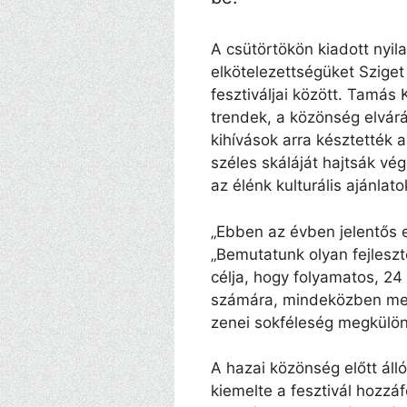
A csütörtökön kiadott nyi
elkötelezettségüket Sziget
fesztiváljai között. Tamás K
trendek, a közönség elvár
kihívások arra késztették a
széles skáláját hajtsák vé
az élénk kulturális ajánlato
„Ebben az évben jelentős e
„Bemutatunk olyan fejleszt
célja, hogy folyamatos, 24
számára, mindeközben megő
zenei sokféleség megkülön
A hazai közönség előtt áll
kiemelte a fesztivál hozz