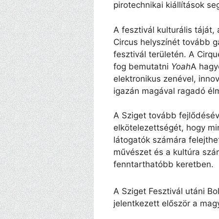
pirotechnikai kiállítások se
A fesztivál kulturális táját
Circus helyszínét tovább ga
fesztivál területén. A Cirq
fog bemutatni
Yoah
A hagy
elektronikus zenével, innov
igazán magával ragadó él
A Sziget tovább fejlődéséve
elkötelezettségét, hogy mi
látogatók számára felejthe
művészet és a kultúra szá
fenntarthatóbb keretben.
A Sziget Fesztivál utáni 
jelentkezett először a mag