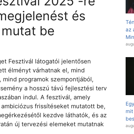
esztivál 2025 -re
megjelenést és
Tén
 mutat be
az 
Min
augu
get Fesztivál látogatói jelentősen
ett élményt várhatnak el, mind
n, mind programok szempontjából,
esemény a hosszú távú fejlesztési terv
szában indul. A fesztivál, amely
Egy
 ambiciózus frissítéseket mutatott be,
mit
gérkezésétől kezdve láthatók, és az
bes
ratán új tervezési elemeket mutatnak
augu