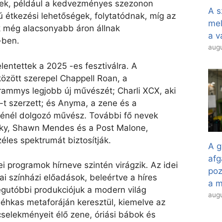
ek, például a kedvezményes szezonon
A s
 étkezési lehetőségek, folytatódnak, míg az
mel
k még alacsonyabb áron állnak
a v
-ben.
augu
lentettek a 2025 -es fesztiválra. A
zött szerepel Chappell Roan, a
rammys legjobb új művészét; Charli XCX, aki
-t szerzett; és Anyma, a zene és a
énél dolgozó művész. További fő nevek
cky, Shawn Mendes és a Post Malone,
éles spektrumát biztosítják.
A g
afg
i programok hírneve szintén virágzik. Az idei
poz
ai színházi előadások, beleértve a híres
a 
egutóbbi produkciójuk a modern világ
augu
 méhkas metaforáján keresztül, kiemelve az
selekményeit élő zene, óriási bábok és