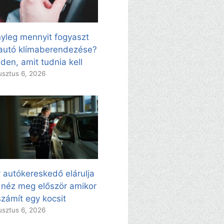
yleg mennyit fogyaszt
autó klímaberendezése?
den, amit tudnia kell
sztus 6, 2026
 autókereskedő elárulja
 néz meg először amikor
zámít egy kocsit
sztus 6, 2026