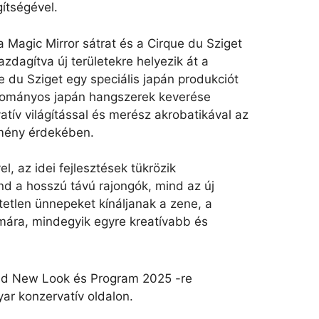
gítségével.
, a Magic Mirror sátrat és a Cirque du Sziget
zdagítva új területekre helyezik át a
ue du Sziget egy speciális japán produkciót
ományos japán hangszerek keverése
atív világítással és merész akrobatikával az
mény érdekében.
l, az idei fejlesztések tükrözik
nd a hosszú távú rajongók, mind az új
tetlen ünnepeket kínáljanak a zene, a
mára, mindegyik egyre kreatívabb és
Bold New Look és Program 2025 -re
yar konzervatív oldalon.