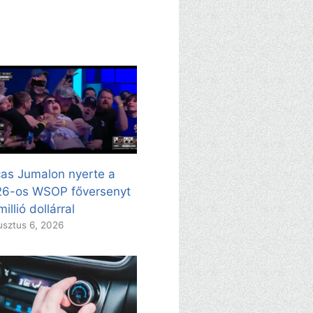
as Jumalon nyerte a
26-os WSOP főversenyt
millió dollárral
sztus 6, 2026