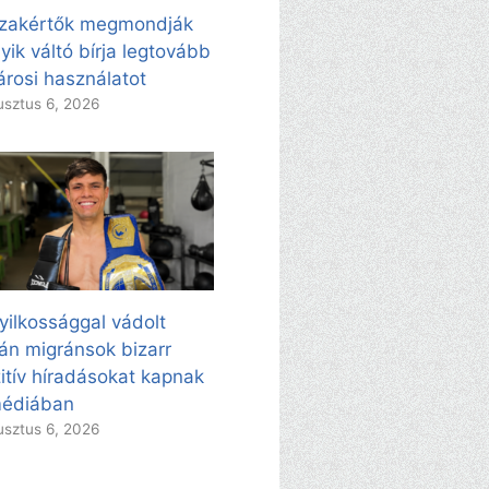
zakértők megmondják
yik váltó bírja legtovább
árosi használatot
sztus 6, 2026
yilkossággal vádolt
án migránsok bizarr
itív híradásokat kapnak
médiában
sztus 6, 2026