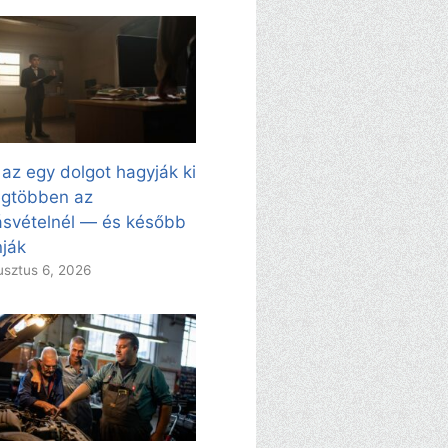
 az egy dolgot hagyják ki
egtöbben az
svételnél — és később
ják
sztus 6, 2026