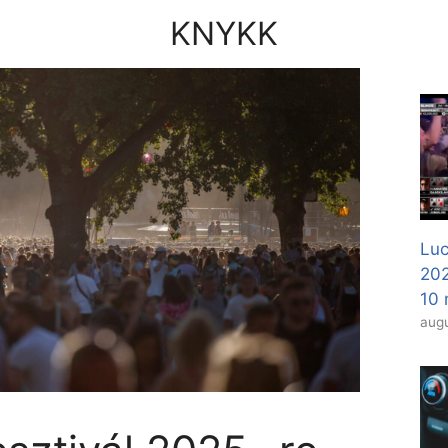
KNYKK
Luc
20
10 
augu