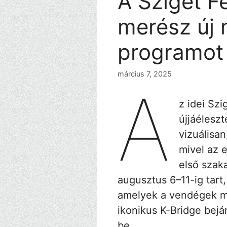
A Sziget F
merész új 
programot
március 7, 2025
A
z idei Szi
újjáéleszt
vizuálisa
mivel az 
első szaka
augusztus 6–11-ig tart,
amelyek a vendégek me
ikonikus K-Bridge bejá
be.