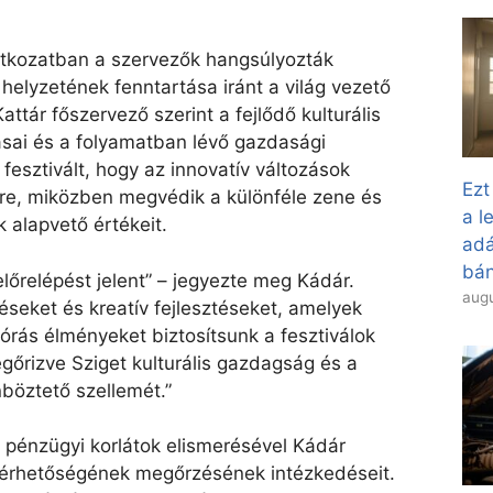
latkozatban a szervezők hangsúlyozták
 helyzetének fenntartása iránt a világ vezető
attár főszervező szerint a fejlődő kulturális
ásai és a folyamatban lévő gazdasági
 fesztivált, hogy az innovatív változások
Ezt
gre, miközben megvédik a különféle zene és
a l
k alapvető értékeit.
adá
bán
lőrelépést jelent” – jegyezte meg Kádár.
augu
éseket és kreatív fejlesztéseket, amelyek
 órás élményeket biztosítsunk a fesztiválok
rizve Sziget kulturális gazdagság és a
böztető szellemét.”
ó pénzügyi korlátok elismerésével Kádár
áférhetőségének megőrzésének intézkedéseit.