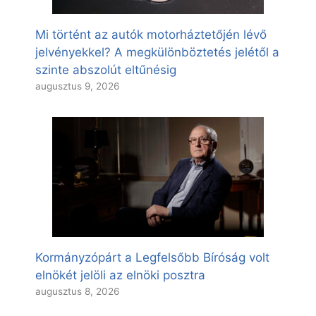
Mi történt az autók motorháztetőjén lévő
jelvényekkel? A megkülönböztetés jelétől a
szinte abszolút eltűnésig
augusztus 9, 2026
Kormányzópárt a Legfelsőbb Bíróság volt
elnökét jelöli az elnöki posztra
augusztus 8, 2026