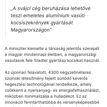
„A svájci cég beruházása lehetővé
teszi emeletes alumínium vasúti
kocsiszekrények gyártását
Magyarországon”
A miniszter kiemelte a társaság jelentős szerepét
a magyar mindennapi életben, a magyarországi
vasutasok fele Stadler gyártású kocsikat használ.
Az újonnan felavatott, 4300 négyzetméteres
szolnoki létesítmény fejlett súrlódó keverős
hegesztési technológiával rendelkezik, amely
csökkenti a nyersanyag- és energiafelhasználást,
miközben minimalizálja a hulladékot. Ez az
innováció fenntarthatóbbá és versenyképesebbé