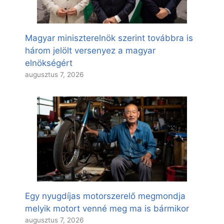
Magyar miniszterelnök szerint továbbra is
három jelölt versenyez a magyar
elnökségért
augusztus 7, 2026
Egy nyugdíjas motorszerelő megmondja
melyik motort venné meg ma is bármikor
augusztus 7, 2026