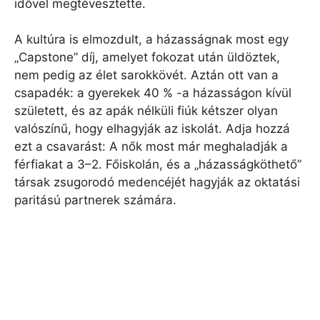
idővel megtévesztette.
A kultúra is elmozdult, a házasságnak most egy
„Capstone” díj, amelyet fokozat után üldöztek,
nem pedig az élet sarokkövét. Aztán ott van a
csapadék: a gyerekek 40 % -a házasságon kívül
született, és az apák nélküli fiúk kétszer olyan
valószínű, hogy elhagyják az iskolát. Adja hozzá
ezt a csavarást: A nők most már meghaladják a
férfiakat a 3–2. Főiskolán, és a „házasságköthető”
társak zsugorodó medencéjét hagyják az oktatási
paritású partnerek számára.