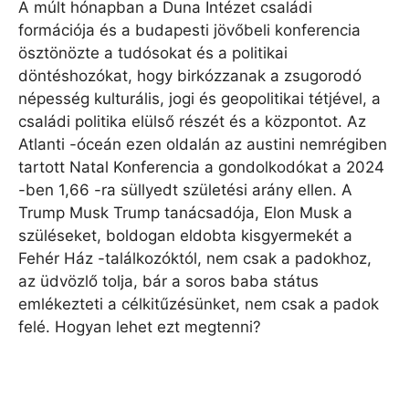
A múlt hónapban a Duna Intézet családi
formációja és a budapesti jövőbeli konferencia
ösztönözte a tudósokat és a politikai
döntéshozókat, hogy birkózzanak a zsugorodó
népesség kulturális, jogi és geopolitikai tétjével, a
családi politika elülső részét és a központot. Az
Atlanti -óceán ezen oldalán az austini nemrégiben
tartott Natal Konferencia a gondolkodókat a 2024
-ben 1,66 -ra süllyedt születési arány ellen. A
Trump Musk Trump tanácsadója, Elon Musk a
szüléseket, boldogan eldobta kisgyermekét a
Fehér Ház -találkozóktól, nem csak a padokhoz,
az üdvözlő tolja, bár a soros baba státus
emlékezteti a célkitűzésünket, nem csak a padok
felé. Hogyan lehet ezt megtenni?