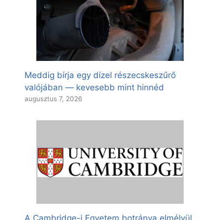
Meddig bírja egy dízel részecskeszűrő
valójában — kevesebb mint hinnéd
augusztus 7, 2026
A Cambridge-i Egyetem botránya elmélyül