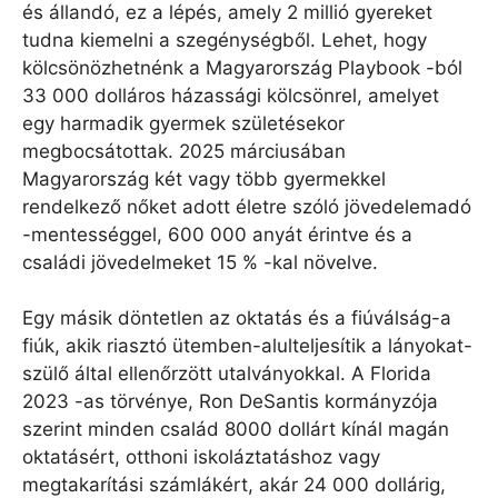
és állandó, ez a lépés, amely 2 millió gyereket
tudna kiemelni a szegénységből. Lehet, hogy
kölcsönözhetnénk a Magyarország Playbook -ból
33 000 dolláros házassági kölcsönrel, amelyet
egy harmadik gyermek születésekor
megbocsátottak. 2025 márciusában
Magyarország két vagy több gyermekkel
rendelkező nőket adott életre szóló jövedelemadó
-mentességgel, 600 000 anyát érintve és a
családi jövedelmeket 15 % -kal növelve.
Egy másik döntetlen az oktatás és a fiúválság-a
fiúk, akik riasztó ütemben-alulteljesítik a lányokat-
szülő által ellenőrzött utalványokkal. A Florida
2023 -as törvénye, Ron DeSantis kormányzója
szerint minden család 8000 dollárt kínál magán
oktatásért, otthoni iskoláztatáshoz vagy
megtakarítási számlákért, akár 24 000 dollárig,