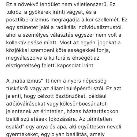
Ez a növekvő lendület nem véletlenszerű. Ez
tükrözi a gyökerek iránti vágyat, és a
posztliberalizmus megragadja a kor szellemét. Ez
egy szünetet jelöl a radikális individualizmustól,
ahol a személyes választás egyszer nem volt a
kollektív esése miatt. Most az egyéni jogokat a
közjókkal szembeni kötelességekkel fonja,
megválaszolva a kulturális éhségét az
elszigeteltség feletti kapcsolat iránt.
A „natializmus” itt nem a nyers népesség -
tüskékről vagy az állami túllépésről szól. Ez azt
jelenti, hogy célzott ösztönzőket, például
adójóváírásokat vagy kölcsönbocsánatot
jelentenek az érintetlen, házas háztartásokon
belüli születések fokozására. Az „érintetlen
család” egy anya és apa, aki együttesen neveli
gyermekeket, egy olyan beállítás, amely