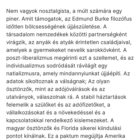
Nem vagyok nosztalgista, a múlt számára egy
piner. Amit támogatok, az Edmund Burke filozófus
időtlen bölcsességének újjászületése. A
társadalom nemzedékek közötti partnerségként
virágzik, az anyák és atyák érintetlen családjaival,
amelyek a gyermekeket nevelik sarokkövként. A
poszt-liberalizmus megérinti ezt a szellemet, és az
individualizmus sodródását rávilágít egy
natializmusra, amely mindannyiunkat újjáépíti. Az
adatok sikoltoznak a válságnak; Az olyan
ösztönzők, mint az adójóváírások és az
utalványok, válaszolnak rá. A stabil háztartások
felemelik a szülőket és az adófizetőket, a
vállalkozásokat és a növekedéssel és a
kapcsolatokkal rendelkező kislemezeket. A
magyar ösztönzők és Florida sikerei kiindulási
pontot kínálnak. Ez a paktum megújítja Amerika