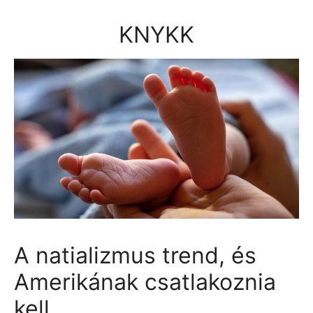
Kilépés
a
KNYKK
tartalomba
A natializmus trend, és
Amerikának csatlakoznia
kell