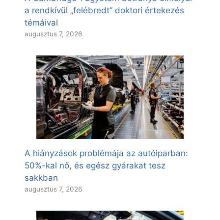
a rendkívül „felébredt” doktori értekezés
témáival
augusztus 7, 2026
A hiányzások problémája az autóiparban:
50%-kal nő, és egész gyárakat tesz
sakkban
augusztus 7, 2026