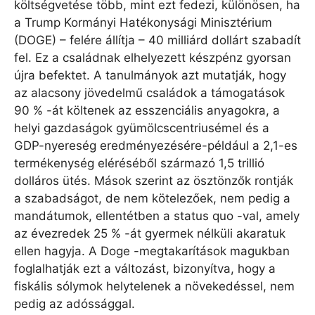
költségvetése több, mint ezt fedezi, különösen, ha
a Trump Kormányi Hatékonysági Minisztérium
(DOGE) – felére állítja – 40 milliárd dollárt szabadít
fel. Ez a családnak elhelyezett készpénz gyorsan
újra befektet. A tanulmányok azt mutatják, hogy
az alacsony jövedelmű családok a támogatások
90 % -át költenek az esszenciális anyagokra, a
helyi gazdaságok gyümölcscentriusémel és a
GDP-nyereség eredményezésére-például a 2,1-es
termékenység eléréséből származó 1,5 trillió
dolláros ütés. Mások szerint az ösztönzők rontják
a szabadságot, de nem kötelezőek, nem pedig a
mandátumok, ellentétben a status quo -val, amely
az évezredek 25 % -át gyermek nélküli akaratuk
ellen hagyja. A Doge -megtakarítások magukban
foglalhatják ezt a változást, bizonyítva, hogy a
fiskális sólymok helytelenek a növekedéssel, nem
pedig az adóssággal.