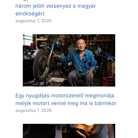
három jelölt versenyez a magyar
elnökségért
augusztus 7, 2026
Egy nyugdíjas motorszerelő megmondja
melyik motort venné meg ma is bármikor
augusztus 7, 2026