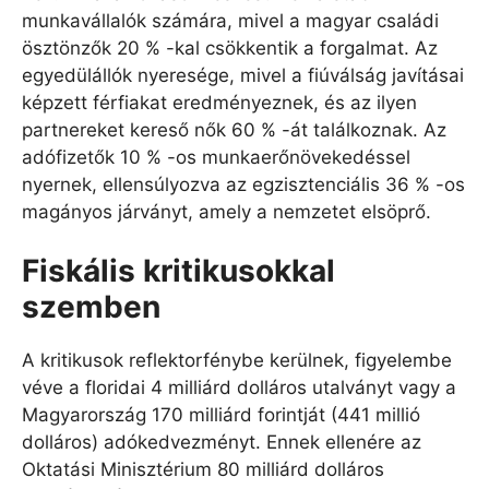
munkavállalók számára, mivel a magyar családi
ösztönzők 20 % -kal csökkentik a forgalmat. Az
egyedülállók nyeresége, mivel a fiúválság javításai
képzett férfiakat eredményeznek, és az ilyen
partnereket kereső nők 60 % -át találkoznak. Az
adófizetők 10 % -os munkaerőnövekedéssel
nyernek, ellensúlyozva az egzisztenciális 36 % -os
magányos járványt, amely a nemzetet elsöprő.
Fiskális kritikusokkal
szemben
A kritikusok reflektorfénybe kerülnek, figyelembe
véve a floridai 4 milliárd dolláros utalványt vagy a
Magyarország 170 milliárd forintját (441 millió
dolláros) adókedvezményt. Ennek ellenére az
Oktatási Minisztérium 80 milliárd dolláros