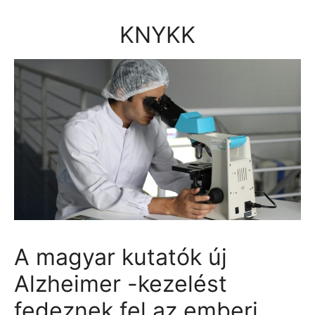
Kilépés
a
KNYKK
tartalomba
A magyar kutatók új
Alzheimer -kezelést
fedeznek fel az emberi