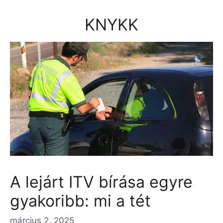
Kilépés
a
KNYKK
tartalomba
A lejárt ITV bírása egyre
gyakoribb: mi a tét
március 2, 2025