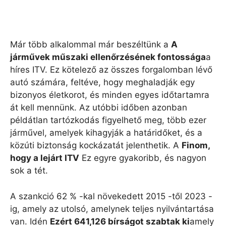
Már több alkalommal már beszéltünk a
A
járművek műszaki ellenőrzésének fontossága
a
híres ITV. Ez kötelező az összes forgalomban lévő
autó számára, feltéve, hogy meghaladják egy
bizonyos életkorot, és minden egyes időtartamra
át kell mennünk. Az utóbbi időben azonban
példátlan tartózkodás figyelhető meg, több ezer
járművel, amelyek kihagyják a határidőket, és a
közúti biztonság kockázatát jelenthetik. A
Finom,
hogy a lejárt ITV
Ez egyre gyakoribb, és nagyon
sok a tét.
A szankció 62 % -kal növekedett 2015 -től 2023 -
ig, amely az utolsó, amelynek teljes nyilvántartása
van. Idén
Ezért 641,126 bírságot szabtak ki
amely