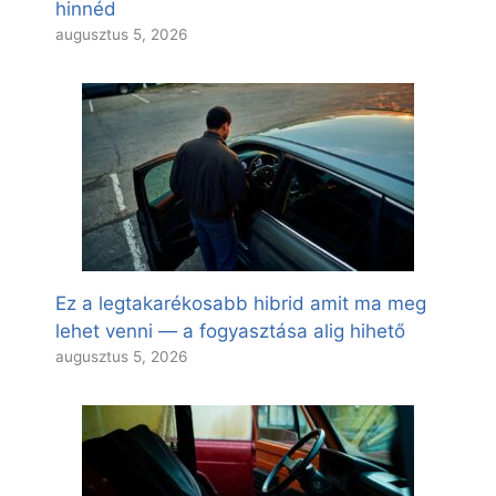
hinnéd
augusztus 5, 2026
Ez a legtakarékosabb hibrid amit ma meg
lehet venni — a fogyasztása alig hihető
augusztus 5, 2026