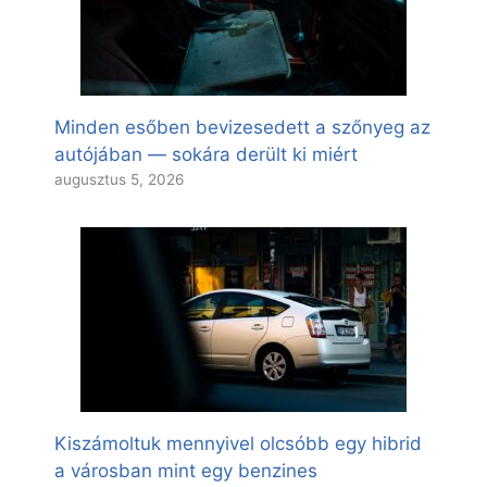
Minden esőben bevizesedett a szőnyeg az
autójában — sokára derült ki miért
augusztus 5, 2026
Kiszámoltuk mennyivel olcsóbb egy hibrid
a városban mint egy benzines