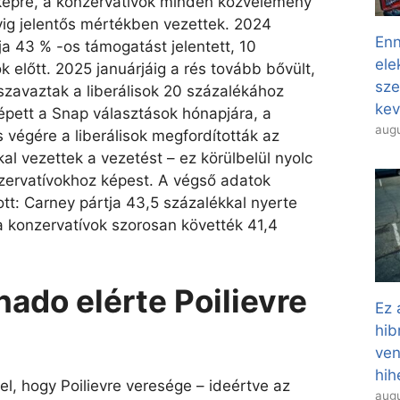
 képre, a konzervatívok minden közvélemény
vig jelentős mértékben vezettek. 2024
Enn
ja 43 % -os támogatást jelentett, 10
ele
ok előtt. 2025 januárjáig a rés tovább bővült,
sze
szavaztak a liberálisok 20 százalékához
kev
pett a Snap választások hónapjára, a
augu
s végére a liberálisok megfordították az
al vezettek a vezetést – ez körülbelül nyolc
zervatívokhoz képest. A végső adatok
ott: Carney pártja 43,5 százalékkal nyerte
 konzervatívok szorosan követték 41,4
ado elérte Poilievre
Ez 
hib
ven
hih
l, hogy Poilievre veresége – ideértve az
augu