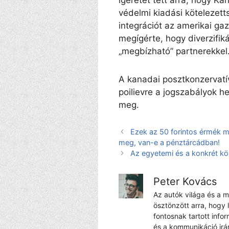
védelmi kiadási kötelezett
integrációt az amerikai ga
megígérte, hogy diverzifik
„megbízható” partnerekkel
A kanadai posztkonzervatív
poilievre a jogszabályok h
meg.
Ezek az 50 forintos érmék ma
meg, van-e a pénztárcádban!
Az egyetemi és a konkrét köz
Peter Kovács
Az autók világa és a 
ösztönzött arra, hogy 
fontosnak tartott info
és a kommunikáció irá