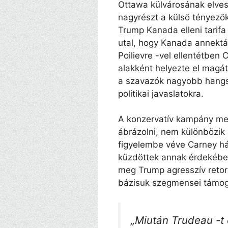
Ottawa külvárosának elveszt
nagyrészt a külső tényező
Trump Kanada elleni tarifa
utal, hogy Kanada annektác
Poilievre -vel ellentétben 
alakként helyezte el magát
a szavazók nagyobb hangsúl
politikai javaslatokra.
A konzervatív kampány megp
ábrázolni, nem különbözik 
figyelembe véve Carney há
küzdöttek annak érdekébe
meg Trump agresszív retori
bázisuk szegmensei támog
„Miután Trudeau -t el