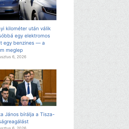
yi kilométer után válik
sóbbá egy elektromos
t egy benzines — a
ám meglep
sztus 6, 2026
a János bírálja a Tisza-
ságreagálást
sztus 6, 2026