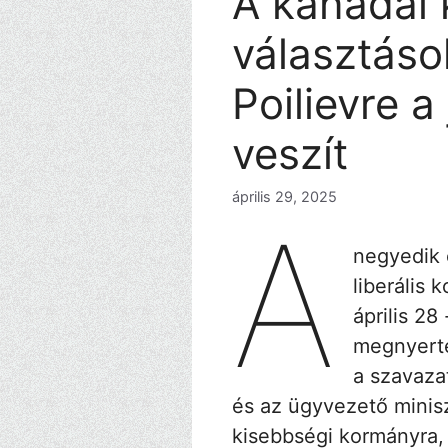
A kanadai 
választáso
Poilievre 
veszít
április 29, 2025
A
negyedik 
liberális 
április 28
megnyerte 
a szavazat
és az ügyvezető minis
kisebbségi kormányra,