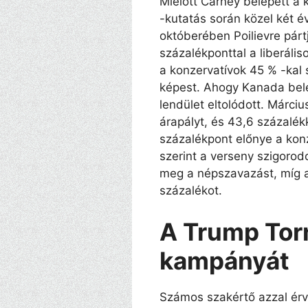
Mielőtt Carney belépett a
-kutatás során közel két é
októberében Poilievre párt
százalékponttal a liberális
a konzervatívok 45 % -kal 
képest. Ahogy Kanada belé
lendület eltolódott. Márciu
árapályt, és 43,6 százalékk
százalékpont előnye a kon
szerint a verseny szigorod
meg a népszavazást, míg a
százalékot.
A Trump Torn
kampányát
Számos szakértő azzal érve