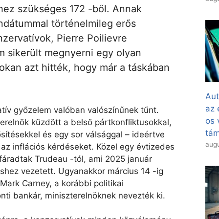
ghez szükséges 172 -ből. Annak
ndátummal történelmileg erős
zervatívok, Pierre Poilievre
m sikerült megnyerni egy olyan
okan azt hitték, hogy már a táskában
Aut
az 
atív győzelem valóban valószínűnek tűnt.
os 
erelnök küzdött a belső pártkonfliktusokkal,
tá
ítésekkel és egy sor válsággal – ideértve
augu
 az inflációs kérdéseket. Közel egy évtizedes
fáradtak Trudeau -tól, ami 2025 január
éshez vezetett. Ugyanakkor március 14 -ig
Mark Carney, a korábbi politikai
onti bankár, miniszterelnöknek nevezték ki.