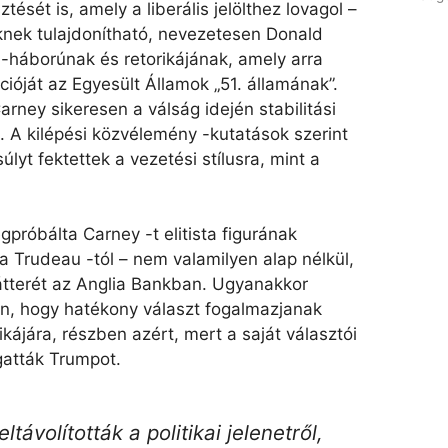
ését is, amely a liberális jelölthez lovagol –
knek tulajdonítható, nevezetesen Donald
 -háborúnak és retorikájának, amely arra
ióját az Egyesült Államok „51. államának”.
Carney sikeresen a válság idején stabilitási
. A kilépési közvélemény -kutatások szerint
yt fektettek a vezetési stílusra, mint a
róbálta Carney -t elitista figurának
a Trudeau -tól – nem valamilyen alap nélkül,
tterét az Anglia Bankban. Ugyanakkor
n, hogy hatékony választ fogalmazjanak
kájára, részben azért, mert a saját választói
atták Trumpot.
távolították a politikai jelenetről,