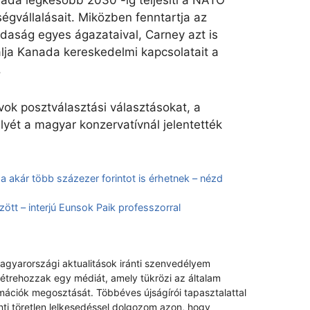
ségvállalásait. Miközben fenntartja az
zdaság egyes ágazataival, Carney azt is
álja Kanada kereskedelmi kapcsolatait a
.
ok posztválasztási választásokat, a
elyét a magyar konzervatívnál jelentették
 akár több százezer forintot is érhetnek – nézd
ött – interjú Eunsok Paik professzorral
magyarországi aktualitások iránti szenvedélyem
létrehozzak egy médiát, amely tükrözi az általam
rmációk megosztását. Többéves újságírói tapasztalattal
nti töretlen lelkesedéssel dolgozom azon, hogy