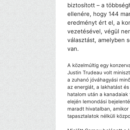
biztosított – a többsé
ellenére, hogy 144 ma
eredményt ért el, a kon
vezetésével, végül ne
választást, amelyben s
van.
A közelmúltig egy konzerv
Justin Trudeau volt miniszt
a zuhanó jóváhagyási minős
az energiát, a lakhatást és
hatalom után a kanadaiak 
elején lemondási bejelent
maradt hivatalban, amikor 
tapasztalatok nélküli közp