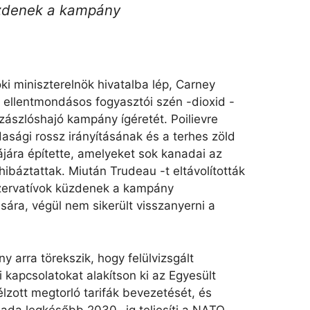
üzdenek a kampány
ki miniszterelnök hivatalba lép, Carney
ellentmondásos fogyasztói szén -dioxid -
 zászlóshajó kampány ígéretét. Poilievre
asági rossz irányításának és a terhes zöld
ikájára építette, amelyeket sok kanadai az
ibáztattak. Miután Trudeau -t eltávolították
konzervatívok küzdenek a kampány
ására, végül nem sikerült visszanyerni a
y arra törekszik, hogy felülvizsgált
 kapcsolatokat alakítson ki az Egyesült
lzott megtorló tarifák bevezetését, és
anada legkésőbb 2030 -ig teljesíti a NATO