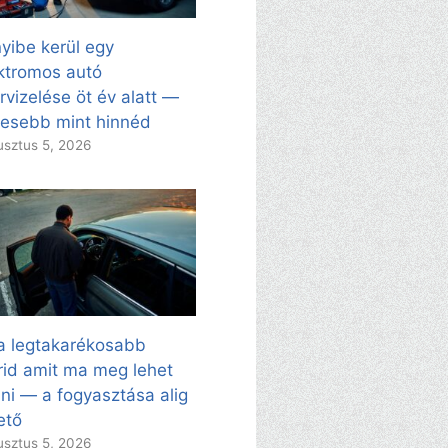
yibe kerül egy
ktromos autó
rvizelése öt év alatt —
esebb mint hinnéd
sztus 5, 2026
a legtakarékosabb
rid amit ma meg lehet
ni — a fogyasztása alig
ető
sztus 5, 2026