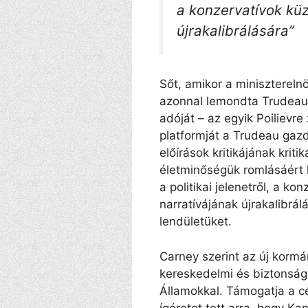
a konzervatívok k
újrakalibrálására”
Sőt, amikor a miniszterelnö
azonnal lemondta Trudeau 
adóját – az egyik Poilievre
platformját a Trudeau gazd
előírások kritikájának krit
életminőségük romlásáért h
a politikai jelenetről, a 
narratívájának újrakalibrál
lendületüket.
Carney szerint az új kormán
kereskedelmi és biztonsági
Államokkal. Támogatja a cé
ígéretet tett arra, hogy K