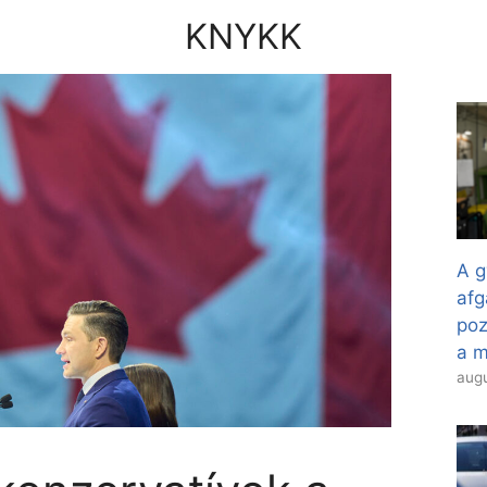
KNYKK
A g
afg
poz
a 
augu