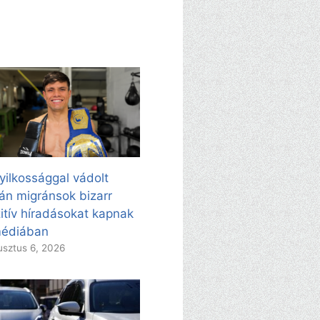
yilkossággal vádolt
án migránsok bizarr
itív híradásokat kapnak
médiában
sztus 6, 2026