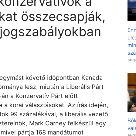
konzervatívok a
kat összecsapják,
a jogszabályokban
Enn
olc
min
sz
augu
egymást követő időpontban Kanada
kormánya lesz, miután a Liberális Párt
 -án a Konzervatív Párt előtt
a korai választásokat. Az írás idején,
ok 99 százalékával, a liberális vezető
Bók
zterelnök, Mark Carney felkészül egy
vál
 mivel pártja 168 mandátumot
augu