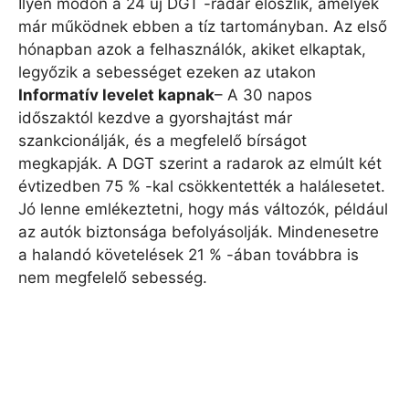
Ilyen módon a 24 új DGT -radar eloszlik, amelyek
már működnek ebben a tíz tartományban. Az első
hónapban azok a felhasználók, akiket elkaptak,
legyőzik a sebességet ezeken az utakon
Informatív levelet kapnak
– A 30 napos
időszaktól kezdve a gyorshajtást már
szankcionálják, és a megfelelő bírságot
megkapják. A DGT szerint a radarok az elmúlt két
évtizedben 75 % -kal csökkentették a halálesetet.
Jó lenne emlékeztetni, hogy más változók, például
az autók biztonsága befolyásolják. Mindenesetre
a halandó követelések 21 % -ában továbbra is
nem megfelelő sebesség.