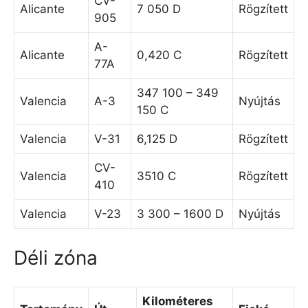
CV-
Alicante
7 050 D
Rögzített
905
A-
Alicante
0,420 C
Rögzített
77A
347 100 – 349
Valencia
A-3
Nyújtás
150 C
Valencia
V-31
6,125 D
Rögzített
CV-
Valencia
3510 C
Rögzített
410
Valencia
V-23
3 300 – 1600 D
Nyújtás
Déli zóna
Kilométeres