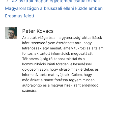
Az osztrák magán egyetemek csatlakoznak
Magyarországon a brüsszeli elleni küzdelemben
Erasmus felett
Peter Kovács
Az autók világa és a magyarországi aktualitások
iránti szenvedélyem ösztönzött arra, hogy
létrehozzak egy médiát, amely tükrözi az általam
fontosnak tartott információk megosztását.
Többéves újságírói tapasztalattal és a
kommunikáció iránti töretlen lelkesedéssel
dolgozom azon, hogy olvasóimnak érdekes és
informatív tartalmat nyújtsak. Célom, hogy
médiánkat elismert forrássá tegyem minden
autórajongó és a magyar hírek iránt érdeklődő
számára.