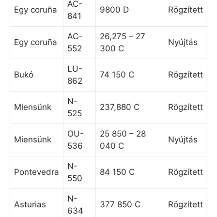
AC-
Egy coruña
9800 D
Rögzített
841
AC-
26,275 – 27
Egy coruña
Nyújtás
552
300 C
LU-
Bukó
74 150 C
Rögzített
862
N-
Miensünk
237,880 C
Rögzített
525
OU-
25 850 – 28
Miensünk
Nyújtás
536
040 C
N-
Pontevedra
84 150 C
Rögzített
550
N-
Asturias
377 850 C
Rögzített
634