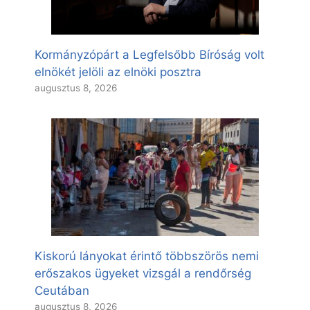
Kormányzópárt a Legfelsőbb Bíróság volt
elnökét jelöli az elnöki posztra
augusztus 8, 2026
Kiskorú lányokat érintő többszörös nemi
erőszakos ügyeket vizsgál a rendőrség
Ceutában
augusztus 8, 2026