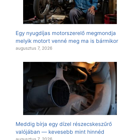
Egy nyugdíjas motorszerelő megmondja
melyik motort venné meg ma is bármikor
augusztus 7, 2026
Meddig bírja egy dízel részecskeszűrő
valójában — kevesebb mint hinnéd
augusztus 7, 2026