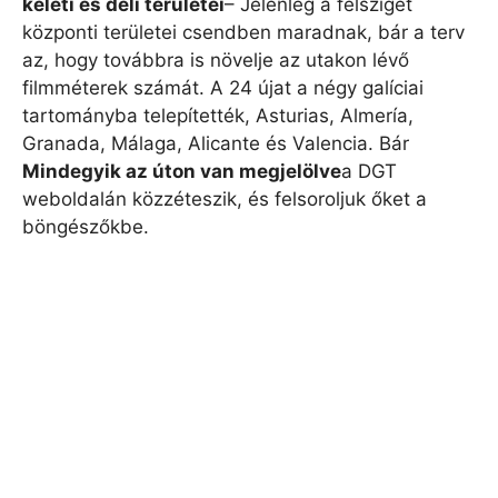
keleti és déli területei
– Jelenleg a félsziget
központi területei csendben maradnak, bár a terv
az, hogy továbbra is növelje az utakon lévő
filmméterek számát. A 24 újat a négy galíciai
tartományba telepítették, Asturias, Almería,
Granada, Málaga, Alicante és Valencia. Bár
Mindegyik az úton van megjelölve
a DGT
weboldalán közzéteszik, és felsoroljuk őket a
böngészőkbe.