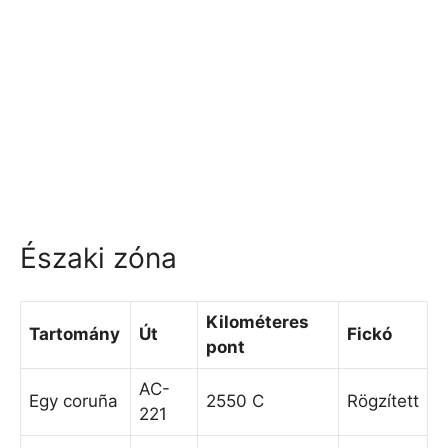
Északi zóna
Kilométeres
Tartomány
Út
Fickó
pont
AC-
Egy coruña
2550 C
Rögzített
221