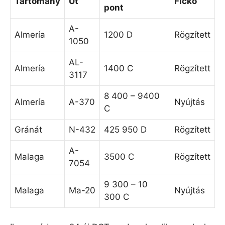
Tartomány
Út
Fickó
pont
A-
Almería
1200 D
Rögzített
1050
AL-
Almería
1400 C
Rögzített
3117
8 400 – 9400
Almería
A-370
Nyújtás
C
Gránát
N-432
425 950 D
Rögzített
A-
Malaga
3500 C
Rögzített
7054
9 300 – 10
Malaga
Ma-20
Nyújtás
300 C