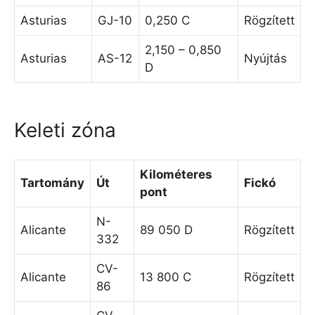
Asturias
GJ-10
0,250 C
Rögzített
2,150 – 0,850
Asturias
AS-12
Nyújtás
D
Keleti zóna
Kilométeres
Tartomány
Út
Fickó
pont
N-
Alicante
89 050 D
Rögzített
332
CV-
Alicante
13 800 C
Rögzített
86