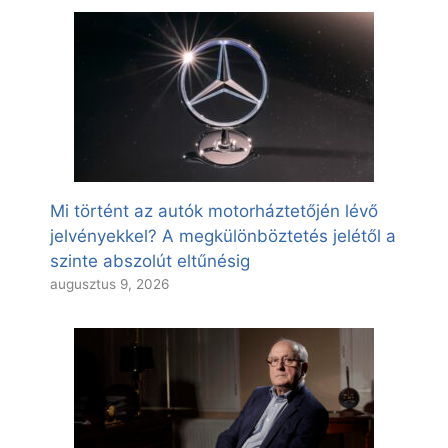
Mi történt az autók motorháztetőjén lévő
jelvényekkel? A megkülönböztetés jelétől a
szinte abszolút eltűnésig
augusztus 9, 2026